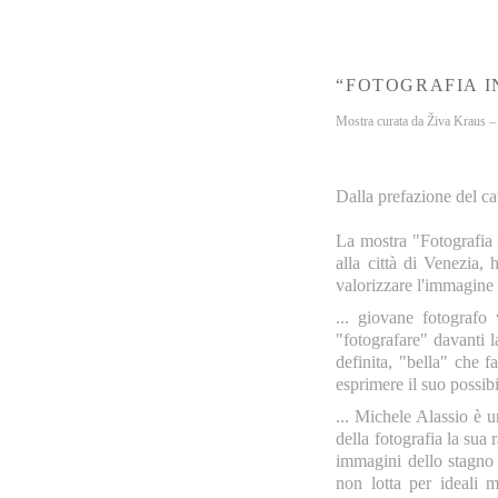
“FOTOGRAFIA IN V
Mostra curata da Živa Kraus –
Dalla prefazione del c
La mostra "Fotografi
alla città di Venezia,
valorizzare l'immagine f
... giovane fotografo
"fotografare" davanti 
definita, "bella" che f
esprimere il suo possibi
... Michele Alassio è u
della fotografia la sua
immagini dello stagno 
non lotta per ideali 