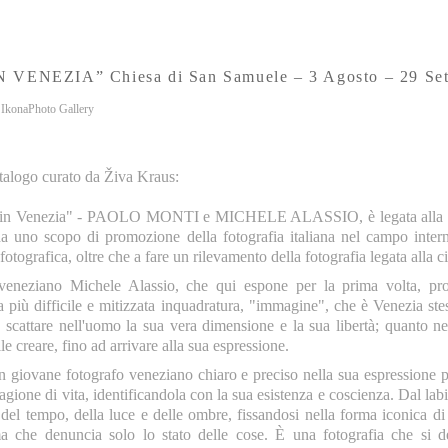
ENEZIA” Chiesa di San Samuele – 3 Agosto – 29 Set
 IkonaPhoto Gallery
atalogo curato da Živa Kraus:
a in Venezia" - PAOLO MONTI e MICHELE ALASSIO, è legata alla stor
 ha uno scopo di promozione della fotografia italiana nel campo intern
otografica, oltre che a fare un rilevamento della fotografia legata alla ci
 veneziano Michele Alassio, che qui espone per la prima volta, pro
la più difficile e mitizzata inquadratura, "immagine", che è Venezia st
a scattare nell'uomo la sua vera dimensione e la sua libertà; quanto nell'
le creare, fino ad arrivare alla sua espressione.
n giovane fotografo veneziano chiaro e preciso nella sua espressione p
 ragione di vita, identificandola con la sua esistenza e coscienza. Dal la
del tempo, della luce e delle ombre, fissandosi nella forma iconica d
ma che denuncia solo lo stato delle cose. È una fotografia che si de