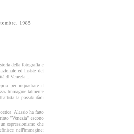
tembre, 1985
ia della fotografia e
azionale ed insiste del
ttà di Venezia...
prio per inquadrare il
essa. Immagine talmente
artista la possibilitàdi
oetica. Alassio ha fatto
birinto "Venezia" escono
i un espressionismo che
finisce nell'immagine;