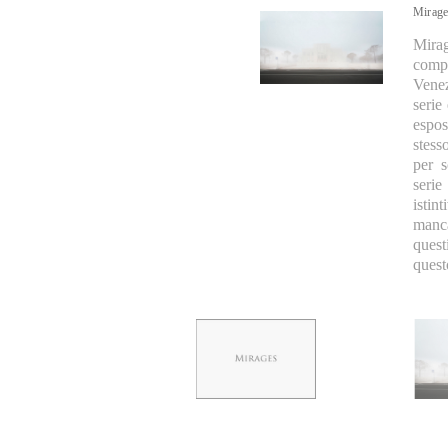
Mirages
Mirag
comp
Venez
serie
espos
stess
per s
seri
isti
manca
quest
quest